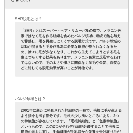
SHR脱毛とは？
「SHR」とはスーパー・ヘア・リムーバルの略で、メラニン色
素ではなく毛を作る組織を含めたバルジ領域に連続で熱を与え
て蓄熱し、毛を再生しにくくする脱毛方式です。バルジ領域の
活動が弱まると毛を作る為に必要な細胞が作られなくなるた
め、徐々に毛が少なくなり、これから生えてこようとする毛を
生えづらくする効果もあります。メラニン色素に反応するわけ
ではないので、毛の太さや濃さに関係なく産毛や金髪、白髪な
どに対しても脱毛効果が高いことが特徴です。
バルジ領域とは？
2001年に新たに発見された幹細胞の一種で、毛根に毛が生える
よう指令を出す部分です。毛根の少し浅いところにあり、2つ
の幹細胞が存在しています。「毛根幹細胞」と「色素幹細胞」
というもので、この2つがそれぞれ細胞分裂することで毛母に
細胞の元を共有し、毛母細胞が毛乳頭から栄養を受け取り毛が