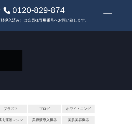
0120-829-874
方
商材導入済み）は会員様専用番号へお願い致します。
プラズマ
ブログ
ホワイトニング
筋肉運動マシン
美容液導入機器
美肌美容機器