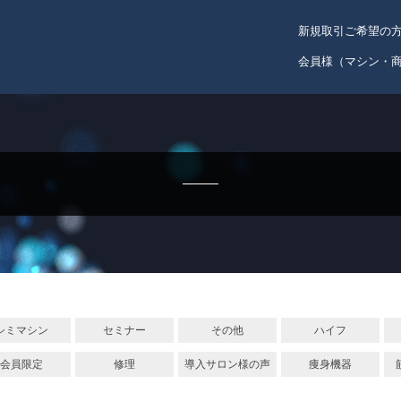
新規取引ご希望の
会員様（マシン・
シミマシン
セミナー
その他
ハイフ
会員限定
修理
導入サロン様の声
痩身機器