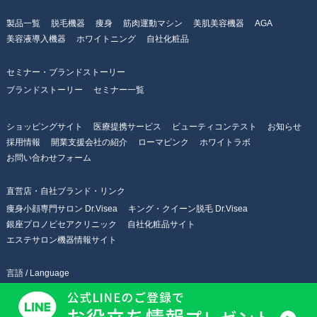
製品一覧
脱毛機器
痩身
筋肉運動マシン
美肌美容機器
AGA
美容液導入機器
ホワイトニング
自社化粧品
セミナー・ブランドストーリー
ブランドストーリー
セミナー一覧
ショッピングサイト
医療提携サービス
ビューティコンテスト
お知らせ
採用情報
開業支援会社の紹介
ローマピンク
ホワイトラボ
お問い合わせフォーム
直営店・自社ブランド・リンク
痩身小顔専門サロン Dr.Visea
キング・クイーン脱毛 Dr.Visea
銀座プロノビセアクリニック
自社化粧品サイト
エステサロン機器情報サイト
言語 / Language
日本語
English
简体中文
繁體中文
한국어