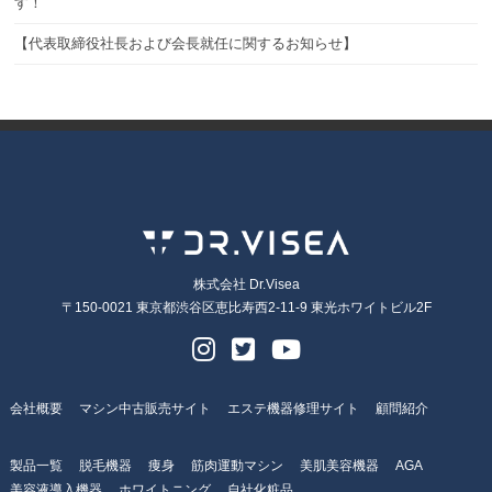
す！
【代表取締役社長および会長就任に関するお知らせ】
株式会社 Dr.Visea
〒150-0021 東京都渋谷区恵比寿西2-11-9 東光ホワイトビル2F
会社概要
マシン中古販売サイト
エステ機器修理サイト
顧問紹介
製品一覧
脱毛機器
痩身
筋肉運動マシン
美肌美容機器
AGA
美容液導入機器
ホワイトニング
自社化粧品