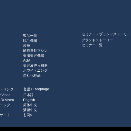
セミナー・ブランドストーリー
製品一覧
ブランドストーリー
脱毛機器
セミナー一覧
痩身
筋肉運動マシン
美肌美容機器
AGA
美容液導入機器
ホワイトニング
自社化粧品
・リンク
言語 / Language
Visea
日本語
.Visea
English
ニック
简体中文
繁體中文
サイト
한국어