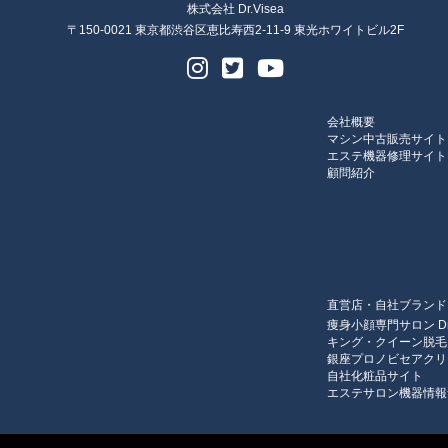
株式会社 Dr.Visea
〒150-0021 東京都渋谷区恵比寿西2-11-9 東光ホワイトビル2F
会社概要
マシン中古販売サイト
エステ機器修理サイト
顧問紹介
直営店・自社ブランド
痩身小顔専門サロン Dr.
キング・クイーン脱毛 Dr
銀座プロノビセアクリ
自社化粧品サイト
エステサロン機器情報