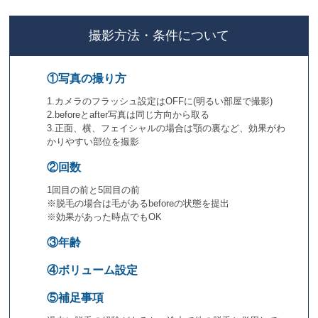
撮影方法・条件について
①写真の撮り方
1.カメラのフラッシュ設定はOFFに(明るい部屋で撮影)
2.beforeとafter写真は同じ方向から取る
3.正面、横、フェイシャルの場合は顎の裏など、効果がわ
かりやすい部位を撮影
②回数
1回目の前と5回目の前
※脱毛の場合は毛があるbeforeの状態を提出
※効果があった時点でもOK
③年齢
④ボリューム設定
⑤補足事項